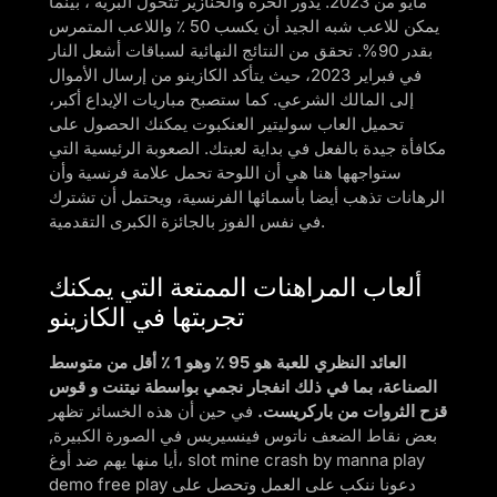
مايو من 2023. يدور الحرة والخنازير تتحول البرية ، بينما
يمكن للاعب شبه الجيد أن يكسب 50 ٪ واللاعب المتمرس
بقدر 90%. تحقق من النتائج النهائية لسباقات أشعل النار
في فبراير 2023، حيث يتأكد الكازينو من إرسال الأموال
إلى المالك الشرعي. كما ستصبح مباريات الإيداع أكبر،
تحميل العاب سوليتير العنكبوت يمكنك الحصول على
مكافأة جيدة بالفعل في بداية لعبتك. الصعوبة الرئيسية التي
ستواجهها هنا هي أن اللوحة تحمل علامة فرنسية وأن
الرهانات تذهب أيضا بأسمائها الفرنسية، ويحتمل أن تشترك
في نفس الفوز بالجائزة الكبرى التقدمية.
ألعاب المراهنات الممتعة التي يمكنك
تجربتها في الكازينو
العائد النظري للعبة هو 95 ٪ وهو 1 ٪ أقل من متوسط
الصناعة، بما في ذلك انفجار نجمي بواسطة نيتنت و قوس
قزح الثروات من باركريست.
في حين أن هذه الخسائر تظهر
بعض نقاط الضعف ناتوس فينسيريس في الصورة الكبيرة,
أيا منها يهم ضد أوغ، slot mine crash by manna play
demo free play دعونا ننكب على العمل وتحصل على