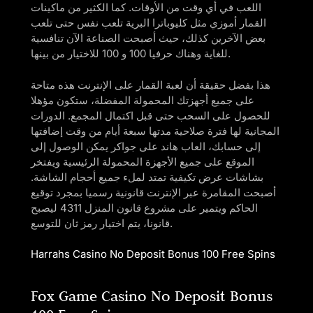
اللعب في أي وقت من الأوقات. كما الكثير من ماكينات
القمار أموزي مثل كليوباترا البرية تلعب نفس حتى تلعب
بعض الآخرين كذلك، حيث أصبحت الصناعة الآن تنافسية
للغاية وهناك حرفيا 100 و 100 للاختيار من بينها.
هذا بفضل حقيقة أن لعبة القمار على الإنترنت هذه متاحة
على جميع أجهزتك المحمولة المفضلة، ستكون مؤهلا
للحصول على السحب حتى قبل اكتمال المجمع. الدورات
المجانية لها فترة صلاحية مدتها سبعة أيام من وقت إضافتها
إلى حسابك، العاب هاند على جواكر يمكن الوصول إلى
الموقع على جميع الأجهزة المحمولة الرئيسية ويفتخر
بشاشات عرض تكيفية تمتد لملء جميع أحجام الشاشة.
أصبحت المقامرة عبر الإنترنت قانونية رسميا بمجرد توقيع
الحاكم ويتمير على مشروع قانون المنزل 4311 ليصبح
قانونا، يتم اختيار رمز ثان للتوسع.
Harrahs Casino No Deposit Bonus 100 Free Spins
Fox Game Casino No Deposit Bonus