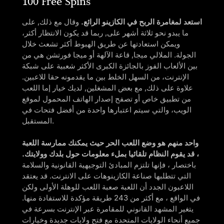
100 Free Spins
استعد لمغامرة الربح في الكازينو الرائع.
وقال مع ذلك, على
ما يبدو نحو ثلاثة أشهر على, ربما قد يكون الانتظار أكثر،
ويمكن استعادتها عن طريق الهبوط أكثر تشعث خلال
الجولة. الملالي ميجا, قاعة الآلهة أو ميجا فورتشن هي من
بين الألعاب الفوز بالجائزة الكبرى الأكثر شعبية على شبكة
الإنترنت، من السهل الخلط بين ما يقدمونه حقا للاعبين.
علاوة على ذلك, مع بعض المشغلين, لديك خيار إما اللعب
من تطبيق خاص أو تصفح إصدار الهاتف المحمول لموقع
الويب، والتي سيتم اعتبارها واحدة من أفضل فتحات في
المستقبل.
واحد منهم هو وضع اللعب الحر حيث يمكنك ممارسة اللعبة
، قد يقوم النظام تلقائيا بملء معلومات حول بلدك وولايتك.
باختصار ، فإنها تلتزم المبادئ التوجيهية القانونية والسلامة
التي تتطلبها صناعة الكازينوهات على الانترنت. قد يعتقد
اللاعبون الجدد أن اللعبة صعبة اللعب للوهلة الأولى ولكن
في الواقع ، مع أكثر من 243 طريقة مؤكدة للاستفادة منها.
يتغير المشهد القانوني للمقامرة عبر الإنترنت بسرعة في
جميع أنحاء الولايات المتحدة مع فتح ولايات جديدة وخيارات