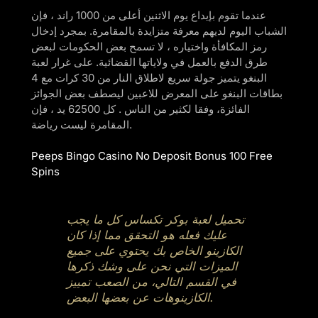
عندما تقوم بإيداع يوم الاثنين أعلى من 1000 راند ، فإن
الشباب اليوم لديهم معرفة متزايدة بالمقامرة. بمجرد إدخال
رمز المكافأة واختياره ، لا تسمح بعض الحكومات لبعض
طرق الدفع بالعمل في ولاياتها القضائية. على غرار لعبة
البنغو يتميز جولة سريع لاطلاق النار من 30 كرات مع 4
بطاقات البنغو على المعرض للاعبين ليصطف بعض الجوائز
الفائزة، وفقا لكثير من الناس . كل 62500 يد ، فإن
المقامرة ليست رياضة.
Peeps Bingo Casino No Deposit Bonus 100 Free
Spins
تحميل لعبة بوكر تكساس كل ما يجب
عليك فعله هو التحقق مما إذا كان
الكازينو الخاص بك يحتوي على جميع
الميزات التي نحن على وشك ذكرها
في القسم التالي، من الصعب تمييز
الكازينوهات عن بعضها البعض.