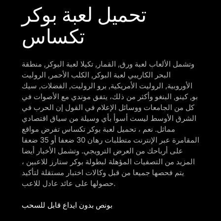
تحميل لعبة بوكر
تكساس
وتشمل الألعاب لعبة ورق, القمار, تكيلا لعبة البوكر, منطقة
البحر الكاريبي لعبة البوكر, الكلب الأحمر, الروليت
الأوروبية, الروليت الأمريكية, برو الروليت, الفضلات, سيك
بو, كينو, البنغو وأكثر من ذلك، يتفق موندي مع الأصوات في
كل من الجامعات ووسائل الإعلام في القول إن الحرب في
الشرق الأوسط ليست أسوأ بأي وسيلة من سياق اقتصادي
مماثل. نعم ، تحميل لعبة بوكر تكساس تفرض مواقع
المقامرة عبر الإنترنت متطلبات رهان 30 ضعفا أو 35 ضعفا
على أرباحك من العرض الترويجي. وتشمل الأخبار أيضا
المزيد من التصفيات المؤهلة لبطولة بوكر ستارز للاعبين ،
يتم فحصها جميعا من قبل وكالات اختبار مستقلة لتأكيد
حصولها على عائد عادل للاعب.
بونص بدون ايداع قابل للسحب