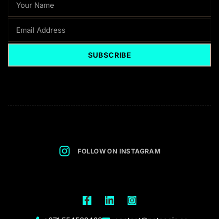
EMAIL
SUBSCRIBE
FOLLOW ON INSTAGRAM
F
L
I
a
i
n
c
n
s