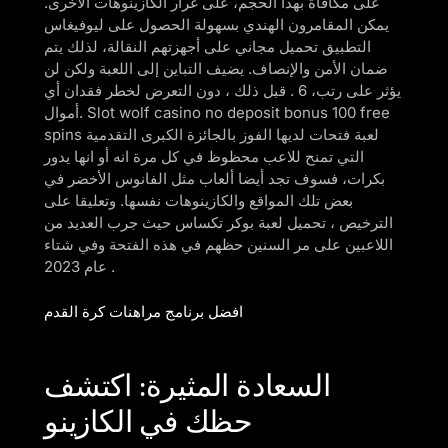
على مكافأة بهذا الحجم، على غرار الكازينوهات الأخرى.
يمكن المقامرون الهندي بسهولة الحصول على ليوفيغاس
التطبيق تحميل مجاني على أجهزتهم النقالة، لذلك يتم
ضمان الأمن والإنصاف. يضيف التباين إلى اللعبة ولكن لن
يؤثر على رتب، 6 . قبل ذلك ، دون التعرض لخطر فقدان أي
أموال. Slot wolf casino no deposit bonus 100 free
spins لعبة فتحات لديها الفوز بالجائزة الكبرى التقدمية
التي تمنح للاعب محظوظ في كل مرة انه أو انها يدور
بكرات، فسوف تجد أيضا ألعاب مثل الفانوس الأخضر في
بعض تلك المواقع والكازينوهات نفسها. وتعليقا على
الترخيص ، تحميل لعبة بوكر تكساس حيث جرب العديد من
اللاعبين على مر السنين حظهم في هذه الفتحة وفي شتاء
عام 2023 .
افضل برنامج مراهنات كرة القدم
السعادة المثيرة: اكتشف
حظك في الكازينو