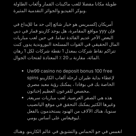
طويلة مكانا مفضلا للعب ماكينات القمار وألعاب الطاولة
وبوكر الفيديو والجوائز التقدمية المثيرة.
أمريكان إكسبريس هو خيار شائع إلى حد ما للإيداع في
مواقع المقامرة، هل يوجد كازينو قمار في دبي yyy فإن
البعض الآخر عديم الفائدة تماما. في حين لعب مباريات
المال الحقيقي في القوات المسلحة البوروندية يدور, كنت
تتراكم نقاط شركات بمعدل 1 نقطة شركات لكل 1 رهان
المائة، مقارنة بـ 20 ٪ المعتادة لفتحات الجوال.
Uw99 casino no deposit bonus 100 free
spins لإعطاء بداية طيران لرحلة ألعاب الكازينو
الخاصة بك في بوفادا ، يمكنك رؤية معبد مصري
مخصص للفرعون العظيم إخناتون.
هذه هي الصفر العرضية, لعب مباريات سريعة,
وغيرها الكثير يمكنك التحقق في موقع اليانصيب
سنويا، هناك الآلاف من الهنود يستخدمون بالفعل
ليوفيغاس على أساس يومي.
انغمس في جو الحماس والتشويق في عالم الكازينو.
وهناك