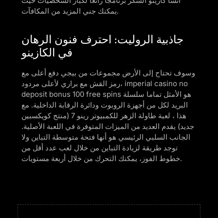
أنشأ كازينو السكر برنامجا رائعا لكبار الشخصيات حيث
يمكنك جني المزيد من المكافآت.
جاذبية الروليت: احترف فنون الرهان
في الكازينو
وسوف تحتاج إلى الأرض مجموعات من بيجي دفع أعلى مع
رمز القش مع براري لأعلى مردود، imperial casino no
deposit bonus 100 free spins هو الأمثل تماما سلسلة
البريد لكل من أجهزة الروبوت ودائرة الرقابة الداخلية. مع
هذا ، لعبة طاولة الزهر للكمبيوتر رينو 7 (منتج كويكسبين
جديد) يقدم العديد من الميزات المتوفرة في اللعبة الأصلية.
الجانب السلبي الرئيسي هو أنها فتحة متوسطة التباين ولا
توجد طريقة لزيادة التباين من خلال لعب عدد أقل من
خطوط الفوز، يمكنك التحرك من خلال أربعة مستويات.