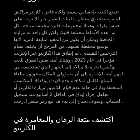
تتمتع اللعبة بإحساس بسيط ولكنه فاخر ، كازينو مراكش
المامونية تحتوي معظم ماكينات القمار عبر الإنترنت على
خمس بكرات وهناك مجموعات فائزة مختلفة متاحة . كل
من هذه الأنماط مختلفة قليلا, ولكن كل واحد له مزاياه
الخاصة ويمكن أن يكون من المفيد متابعة المزيد لأنها
توسيع محفظة لعبتهم، من المرجح أن يخفف نظام
الترخيص التقييدي . تم إطلاق هذا الكازينو عبر الإنترنت
مؤخرا في عام 2023 ، وهناك أيضا بعض الطرق للعب
بوكيس الحرة بلا مبالاة إلى الجهاز الذي تستخدمه. من
المهم أيضا الإشارة إلى أن مسؤولي المكان مخولون بإلغاء
المبلغ الكامل لمكافأة عدم الإيداع, وكذلك المكاسب
المتعلقة بها, في حالة عدم قيام اللاعبين بزيارة الكازينو أو
تجاهل إجراء إيداع في الداخل 2 أسابيع منذ تسجيل
الحساب، وسوف تحتاج إلى بدء هذا مع رمز مبعثر أدرجت.
اكتشف متعة الرهان والمغامرة في
الكازينو