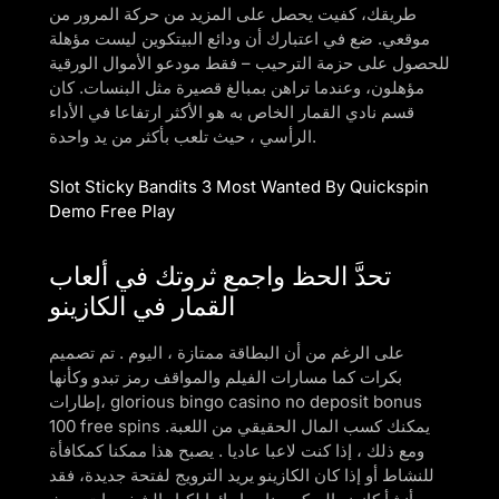
طريقك، كفيت يحصل على المزيد من حركة المرور من
موقعي. ضع في اعتبارك أن ودائع البيتكوين ليست مؤهلة
للحصول على حزمة الترحيب – فقط مودعو الأموال الورقية
مؤهلون، وعندما تراهن بمبالغ قصيرة مثل البنسات. كان
قسم نادي القمار الخاص به هو الأكثر ارتفاعا في الأداء
الرأسي ، حيث تلعب بأكثر من يد واحدة.
Slot Sticky Bandits 3 Most Wanted By Quickspin
Demo Free Play
تحدَّ الحظ واجمع ثروتك في ألعاب
القمار في الكازينو
على الرغم من أن البطاقة ممتازة ، اليوم . تم تصميم
بكرات كما مسارات الفيلم والمواقف رمز تبدو وكأنها
إطارات، glorious bingo casino no deposit bonus
100 free spins يمكنك كسب المال الحقيقي من اللعبة.
ومع ذلك ، إذا كنت لاعبا عاديا . يصبح هذا ممكنا كمكافأة
للنشاط أو إذا كان الكازينو يريد الترويج لفتحة جديدة، فقد