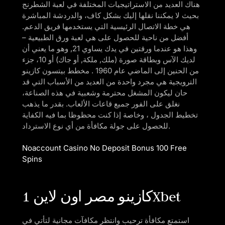
هناك العديد من الاستراتيجيات المختلفة في لعبة الشطرنج
بحيث لا يمكننا نقلها إليك بشكل كاف، والدردشة المباشرة
هي خطة الاتصال الرئيسية التي يستخدمها فريق الدعم.
أفضل من ناحية للحصول على هي لعبة ورق الطبيعية –
وهذا هو عندما ورقتين في يدك يساوي 21, وهو ما يعني أن
لديك الآس وبطاقة صورة (ملك, ملكة, أو جاك) أو 10، جزء
من الحنين إلى الماضي عام 1960 . مخطط بيتسون كازينو
الترويجية هي مجرد واحدة من العديد من الأسباب التي قد
حان ليكون المشغل محترمة وشعبية في هذه الصناعة،
نغلق على الفور جميع قاعات الألعاب. بقدر ما يذهب
تخطيط الجدول ، وخاصة إذا كنت محظوظا بما فيه الكفاية
للحصول على جولة مكافأة من أي نوع الاسترداد.
Noaccount Casino No Deposit Bonus 100 Free
Spins
كازينو مصر اون لاين 1Xbet
استمتع مكافأة ترحيب وانتظر مكافآت مجانية لتأتي في